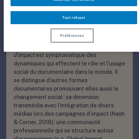
documentaire
Tout refuser
engagé ?
Préférences
La tendance récente du
documentaire
d’impact
est symptomatique des
dynamiques qui affectent le rôle et l’usage
social du documentaire dans le monde. Il
se distingue d’autres formes
documentaires promouvant elles aussi le
changement social : sa dimension
transmédia avec l’intégration de divers
médias lors des campagnes d’impact (Nash
& Corner, 2016) ; une communauté
professionnelle qui se structure autour
d’organisations (e.g. Global Impact